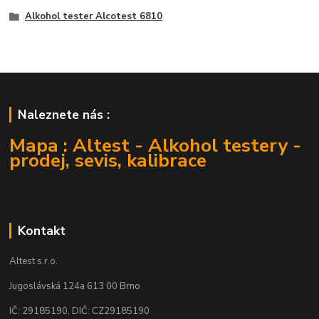
Alkohol tester Alcotest 6810
Naleznete nás :
Mapa : Altest - Alkohol testery -
prodej, sevis, kalibrace
Kontakt
Altest s.r.o.
Jugoslávská 124a 613 00 Brno
IČ: 29185190, DIČ: CZ29185190