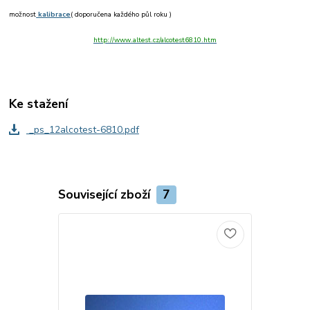
možnost
kalibrace
( doporučena každého půl roku )
http://www.altest.cz/alcotest6810.htm
Ke stažení
_ps_12alcotest-6810.pdf
Související zboží
7