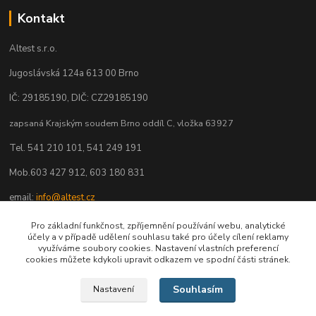
Kontakt
Altest s.r.o.
Jugoslávská 124a 613 00 Brno
IČ: 29185190, DIČ: CZ29185190
zapsaná Krajským soudem Brno oddíl C, vložka 63927
Tel. 541 210 101, 541 249 191
Mob.603 427 912, 603 180 831
email:
info@altest.cz
www.altest.cz
Pro základní funkčnost, zpříjemnění používání webu, analytické
účely a v případě udělení souhlasu také pro účely cílení reklamy
eshop.altest.cz
využíváme soubory cookies. Nastavení vlastních preferencí
cookies můžete kdykoli upravit odkazem ve spodní části stránek.
Souhlasím
Nastavení