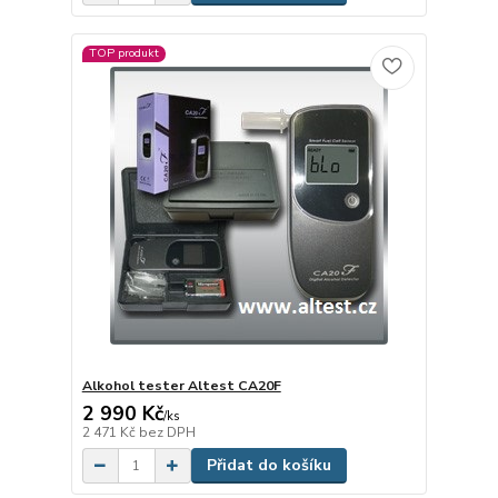
TOP produkt
Alkohol tester Altest CA20F
2 990 Kč
/
ks
2 471 Kč
bez DPH
Přidat do košíku