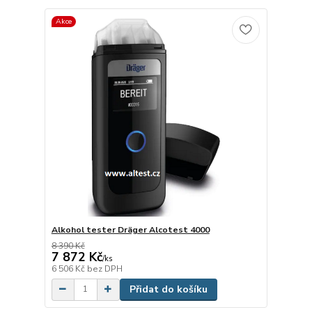
Akce
Alkohol tester Dräger Alcotest 4000
8 390 Kč
7 872 Kč
/
ks
6 506 Kč
bez DPH
Přidat do košíku