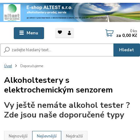
0
ks
Menu
za
0,00 Kč
Hledat
Úvod
Doporučujeme
Alkoholtestery s
elektrochemickým senzorem
Vy ještě nemáte alkohol tester ?
Zde jsou naše doporučené typy
Nejnovější
Nejlevnější
Nejdražší