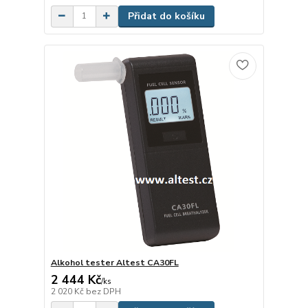
Přidat do košíku
Alkohol tester Altest CA30FL
2 444 Kč
/
ks
2 020 Kč
bez DPH