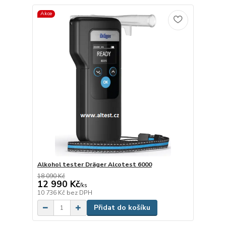
Akce
Alkohol tester Dräger Alcotest 6000
18 090 Kč
12 990 Kč
/
ks
10 736 Kč
bez DPH
Přidat do košíku