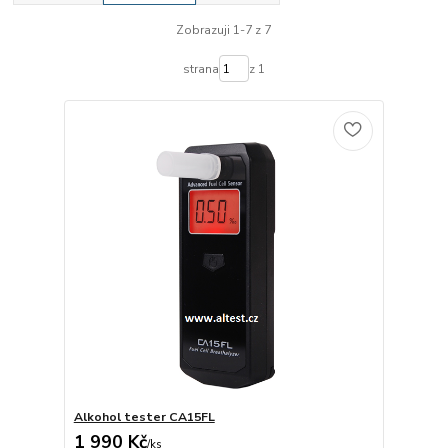
Zobrazuji 1-7 z 7
strana
z 1
Alkohol tester CA15FL
1 990 Kč
/
ks