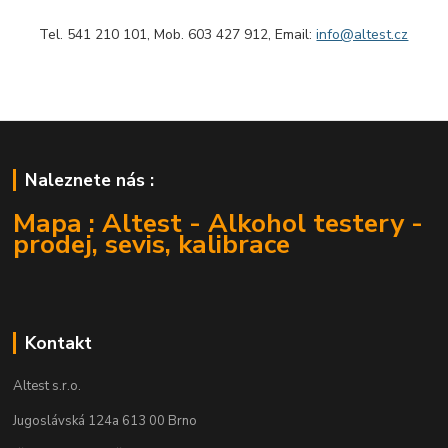
Tel. 541 210 101, Mob. 603 427 912, Email:
info@altest.cz
Naleznete nás :
Mapa : Altest - Alkohol testery -
prodej, sevis, kalibrace
Kontakt
Altest s.r.o.
Jugoslávská 124a 613 00 Brno