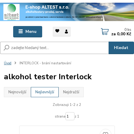
0
ks
Menu
za
0,00 Kč
Hledat
Úvod
INTERLOCK - brání nastartování
alkohol tester Interlock
Nejnovější
Nejlevnější
Nejdražší
Zobrazuji 1-2 z 2
strana
z 1