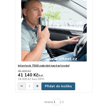
Interlock 7500 zabrání nastartování
45 430 Kč
41 140 Kč
/
bal.
34 000 Kč
bez DPH
Přidat do košíku
strana
z 1