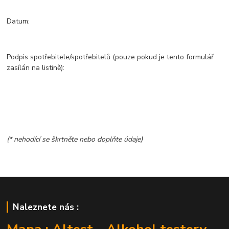
Datum:
Podpis spotřebitele/spotřebitelů (pouze pokud je tento formulář
zasílán na listině):
(* nehodící se škrtněte nebo doplňte údaje)
Naleznete nás :
Mapa : Altest - Alkohol testery -