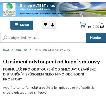
0
ks
Menu
za
0,00 Kč
Hledat
Úvod
Formuláře
Odstoupení od kupní smlouvy
Oznámení odstoupení od kupní smlouvy
FORMULÁŘ PRO ODSTOUPENÍ OD SMLOUVY UZAVŘENÉ
DISTANČNÍM ZPŮSOBEM NEBO MIMO OBCHODNÍ
PROSTORY
(vyplňte tento formulář a pošlete jej zpět pouze v případě, že
chcete odstoupit od smlouvy)