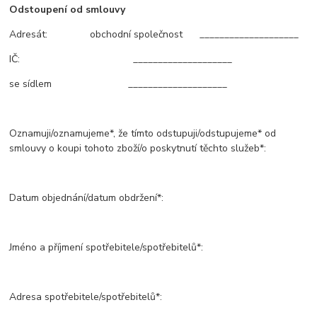
Odstoupení od smlouvy
Adresát: obchodní společnost ____________________
IČ: ____________________
se sídlem ____________________
Oznamuji/oznamujeme*, že tímto odstupuji/odstupujeme* od
smlouvy o koupi tohoto zboží/o poskytnutí těchto služeb*:
Datum objednání/datum obdržení*:
Jméno a příjmení spotřebitele/spotřebitelů*:
Adresa spotřebitele/spotřebitelů*: