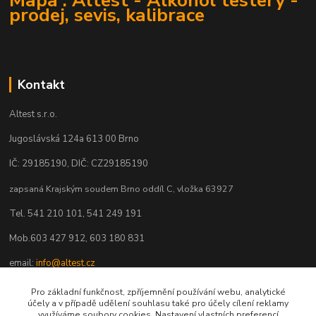
prodej, sevis, kalibrace
Kontakt
Altest s.r.o.
Jugoslávská 124a 613 00 Brno
IČ: 29185190, DIČ: CZ29185190
zapsaná Krajským soudem Brno oddíl C, vložka 63927
Tel. 541 210 101, 541 249 191
Mob.603 427 912, 603 180 831
email:
info@altest.cz
www.altest.cz
Pro základní funkčnost, zpříjemnění používání webu, analytické
účely a v případě udělení souhlasu také pro účely cílení reklamy
eshop.altest.cz
využíváme soubory cookies. Nastavení vlastních preferencí