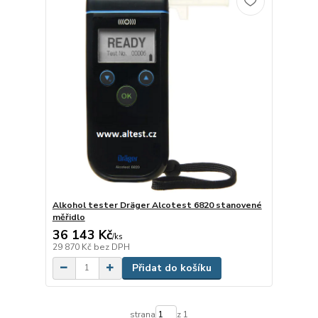
Alkohol tester Dräger Alcotest 6820 stanovené
měřidlo
36 143 Kč
/
ks
29 870 Kč
bez DPH
Přidat do košíku
strana
z 1