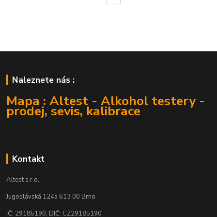
Naleznete nás :
Mapa : Altest - Alkohol testery -
prodej, sevis, kalibrace
Kontakt
Altest s.r.o.
Jugoslávská 124a 613 00 Brno
IČ: 29185190, DIČ: CZ29185190