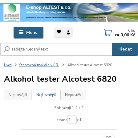
0
ks
Menu
za
0,00 Kč
Hledat
Úvod
Stanovená měřidla v ČR
Alkohol tester Alcotest 6820
Alkohol tester Alcotest 6820
Nejnovější
Nejlevnější
Nejdražší
Zobrazuji 1-2 z 2
strana
z 1