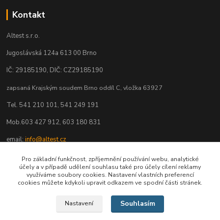
Kontakt
Altest s.r.o.
Jugoslávská 124a 613 00 Brno
IČ: 29185190, DIČ: CZ29185190
zapsaná Krajským soudem Brno oddíl C, vložka 63927
Tel. 541 210 101, 541 249 191
Mob.603 427 912, 603 180 831
email:
info@altest.cz
www.altest.cz
Pro základní funkčnost, zpříjemnění používání webu, analytické
účely a v případě udělení souhlasu také pro účely cílení reklamy
eshop.altest.cz
využíváme soubory cookies. Nastavení vlastních preferencí
cookies můžete kdykoli upravit odkazem ve spodní části stránek.
Souhlasím
Nastavení