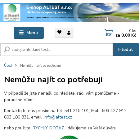
0
ks
Menu
za
0,00 Kč
Hledat
Úvod
Nemůžu najít co potřebuji
Nemůžu najít co potřebuji
V případě že jste nenašli co hledáte, rádi vám pomůžeme -
poradíme Vám !
Kontaktujte nás prosím na tel. 541 210 101, Mob. 603 427 912,
603 180 831, email:
info@altest.cz
nebo použijte:
RYCHLÝ DOTAZ
, děkujeme za Vaši důvěru.