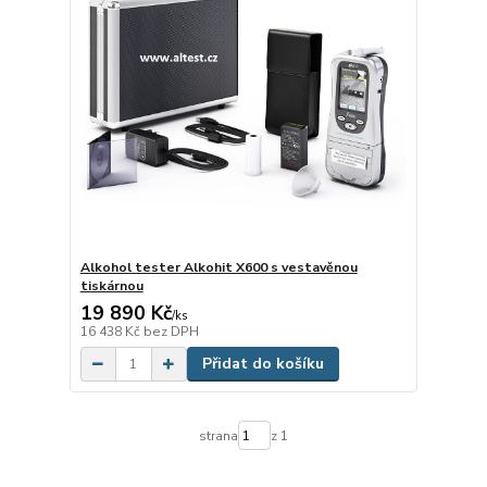
Alkohol tester Alkohit X600 s vestavěnou
tiskárnou
19 890 Kč
/
ks
16 438 Kč
bez DPH
Přidat do košíku
strana
z 1