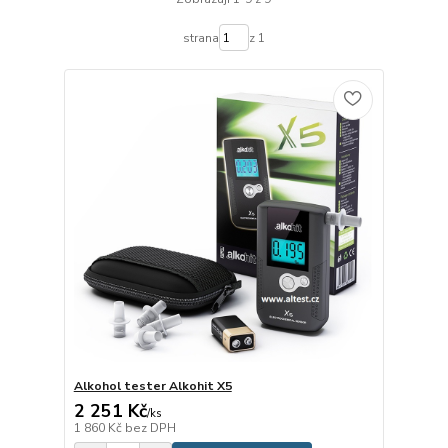
strana
z 1
Alkohol tester Alkohit X5
2 251 Kč
/
ks
1 860 Kč
bez DPH