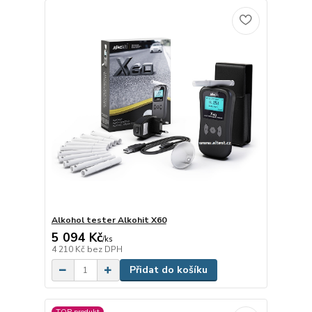
Alkohol tester Alkohit X60
5 094 Kč
/
ks
4 210 Kč
bez DPH
Přidat do košíku
TOP produkt