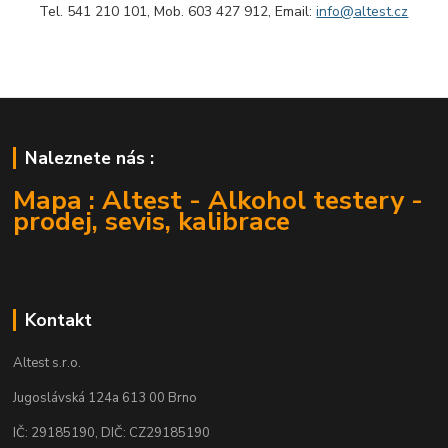
Tel. 541 210 101, Mob. 603 427 912, Email:
info@altest.cz
Naleznete nás :
Mapa : Altest - Alkohol testery -
prodej, sevis, kalibrace
Kontakt
Altest s.r.o.
Jugoslávská 124a 613 00 Brno
IČ: 29185190, DIČ: CZ29185190