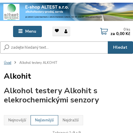
0
ks
Menu
za
0,00 Kč
Hledat
Úvod
Alkohol testery ALKOHIT
Alkohit
Alkohol testery Alkohit s
elekrochemickými senzory
Nejnovější
Nejlevnější
Nejdražší
Zobrazuji 1-9 z 9