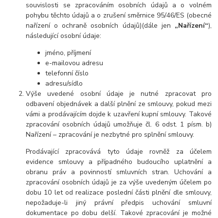
souvislosti se zpracováním osobních údajů a o volném
pohybu těchto údajů a o zrušení směrnice 95/46/ES (obecné
nařízení o ochraně osobních údajů)(dále jen
„Nařízení“
),
následující osobní údaje:
jméno, příjmení
e-mailovou adresu
telefonní číslo
adresu/sídlo
Výše uvedené osobní údaje je nutné zpracovat pro
odbavení objednávek a další plnění ze smlouvy, pokud mezi
vámi a prodávajícím dojde k uzavření kupní smlouvy. Takové
zpracování osobních údajů umožňuje čl. 6 odst. 1 písm. b)
Nařízení – zpracování je nezbytné pro splnění smlouvy.
Prodávající zpracovává tyto údaje rovněž za účelem
evidence smlouvy a případného budoucího uplatnění a
obranu práv a povinností smluvních stran. Uchování a
zpracování osobních údajů je za výše uvedeným účelem po
dobu
10 let
od realizace poslední části plnění dle smlouvy,
nepožaduje-li jiný právní předpis uchování smluvní
dokumentace po dobu delší. Takové zpracování je možné