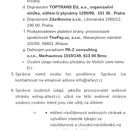
Říčany
Dopravcem
TOPTRANS EU, a.s., organizační
složka, sídlem U plynárny 1290/99, 101 36 , Praha
Dopravcem
Zásilkovna s.r.o.
, Lihovarská 1060/12,
190 00, Praha
Poskytovatelem platební brány, provozované
společností
ThePay.cz, s.r.o.
, Masarykovo náměstí
102/65, 58601 Jihlava
Daňovým poradcem
PA-Z consulting
s.r.o., Merhautova 1019/149, 613 00 Brno
Osobní údaje nebudou předány do třetích zemí mimo
EU.
Správce nemá osobu tzv. pověřence. Správce lze
kontaktovat na emailové adrese
info@altest.cz
Správce osobních údajů, jakožto provozovatel webové
stránky
eshop.altest.cz,
užívá na této webové stránce
soubory cookies, které jsou zde užity za účelem:
měření návštěvnosti webových stránek a
vytváření statistik týkající se
návštěvnosti a chování návštěvníků na