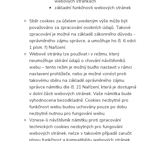
webových stránkách
základní funkčnosti webových stránek
Sběr cookies za účelem uvedeným výše může být
považováno za zpracování osobních údajů. Takové
zpracování je možné na základě zákonného důvodu -
oprávněného zájmu správce, a umožňuje ho čl. 6 odst.
1 písm. f) Nařízení.
Webové stránky lze používat i v režimu, který
neumožňuje sbírání údajů o chování návštěvníků
webu – tento režim je možný buďto nastavit v rámci
nastavení prohlížeče,
nebo je možné vznést proti
takovému sběru na základě oprávněného zájmu
správce námitku dle čl. 21 Nařízení, která je dostupná
v dolní části webových stránek. V
aše námitka bude
vyhodnocena bezodkladně. Cookies nezbytné pro
funkčnost webu budou uchovány pouze po dobu
nezbytně nutnou pro fungování webu.
Vznese-li návštěvník námitku proti zpracování
technických cookies nezbytných pro fungování
webových stránek, nelze v takovém případě zaručit
plnou funkčnost a kompatibilitu webových stránek.