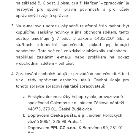
na základě čl. 6 odst. 1 písm. c) a f) Nařízení – zpracování je
nezbytné pro splnění právní povinnosti a pro účely
oprávněných zájmů správce.
Na e-mailovou adresu, případně telefonní číslo mohou být
kupujícímu zasílány novinky a jiná obchodní sdělení, tento
postup umožňuje § 7 odst. 3 zákona č.480/2004 Sb., o
službách informační společnosti, pokud jej kupující
neodmítne. Tato sdělení lze kdykoliv jakýmkoliv způsobem –
například zasláním e-mailu nebo proklikem na odkaz
v obchodním sdělení – odhlásit.
Zpracování osobních údajů je prováděno
společností Altest
s.r.o.,
tedy správcem osobních údajů. Osobní údaje pro
tohoto správce zpracovávají také zpracovatelé:
Poskytovatelem služby Eshop-rychle, provozované
společností Golemos s.r.o., sídlem Zátkovo nábřeží
448/73, 370 01, České Budějovice
Dopravcem
Česká pošta, s.p
. , sídlem Politických
vězňů 909/4, 225 99 Praha 1
Dopravcem
PPL CZ s.r.o.
, K Borovému 99
, 251 01