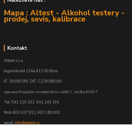
Naleznete nás :
Mapa : Altest - Alkohol testery -
prodej, sevis, kalibrace
Kontakt
Altest s.r.o.
Jugoslávská 124a 613 00 Brno
IČ: 29185190, DIČ: CZ29185190
zapsaná Krajským soudem Brno oddíl C, vložka 63927
Tel. 541 210 101, 541 249 191
Mob.603 427 912, 603 180 831
email:
info@altest.cz