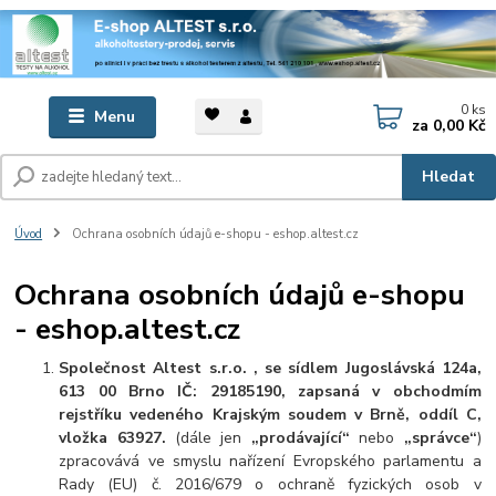
0
ks
Menu
za
0,00 Kč
Hledat
Úvod
Ochrana osobních údajů e-shopu - eshop.altest.cz
Ochrana osobních údajů e-shopu
- eshop.altest.cz
Společnost Altest s.r.o. , se sídlem Jugoslávská 124a,
613 00 Brno IČ: 29185190, zapsaná v obchodmím
rejstříku vedeného Krajským soudem v Brně, oddíl C,
vložka 63927.
(dále jen
„prodávající“
nebo
„správce“
)
zpracovává ve smyslu nařízení Evropského parlamentu a
Rady (EU) č. 2016/679 o ochraně fyzických osob v