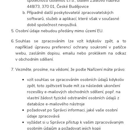
společností Golemos s.r.o., sídlem Zátkovo nábřeží
448/73, 370 01, České Budějovice
Případně další poskytovatelé zpracovatelských
softwarů, služeb a aplikací, které však v současné
době společnost nevyužívá.
Osobní údaje
nebudou
předány mimo území EU.
Souhlas se zpracováním lze vzít kdykoliv zpět, a to
například úpravou preferencí ochrany soukromí v patičce
webu, zasláním dopisu, emailu nebo proklikem na odkaz
v obchodním sdělení.
Vezměte, prosíme, na vědomí, že podle Nařízení máte právo:
vzít souhlas se zpracováním osobních údajů kdykoliv
zpět, toto zpětvzetí bude mít za následek
ukončení
rozesílky e-mailových obchodních sdělení, popř. na
vlastní žádost fyzické odstranění osobních údajů z
databáze e-mailového nástroje
požadovat po Správci informaci, jaké vaše osobní
údaje zpracovává
vyžádat si u Správce přístup k vašim zpracovávaným
osobním údajům a požadovat jejich kopii