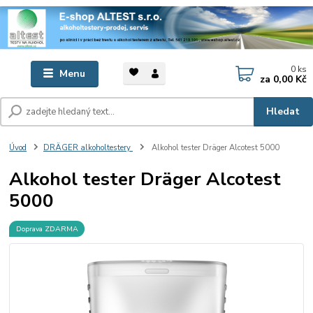
0
ks
Menu
za
0,00 Kč
Hledat
Úvod
DRÄGER alkoholtestery
Alkohol tester Dräger Alcotest 5000
Alkohol tester Dräger Alcotest
5000
Doprava ZDARMA