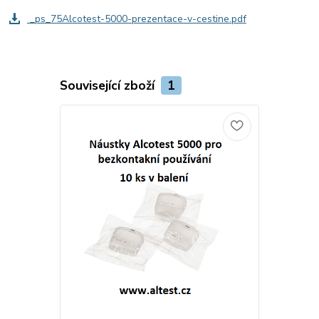
_ps_75Alcotest-5000-prezentace-v-cestine.pdf
Související zboží
1