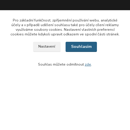
Kontakt
Pro základní funkčnost, zpříjemnění používání webu, analytické
účely a v případě udělení souhlasu také pro účely cílení reklamy
využíváme soubory cookies. Nastavení vlastních preferencí
Altest s.r.o.
cookies můžete kdykoli upravit odkazem ve spodní části stránek.
Jugoslávská 124a 613 00 Brno
Souhlasím
Nastavení
IČ: 29185190, DIČ: CZ29185190
zapsaná Krajským soudem Brno oddíl C, vložka 63927
Souhlas můžete odmítnout
zde
.
Tel. 541 210 101, 541 249 191
Mob.603 427 912, 603 180 831
email:
info@altest.cz
www.altest.cz
eshop.altest.cz