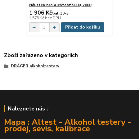
Náustek pro Alcotest 5000, 7000
1 906 Kč
/
bal. 10ks
1 575 Kč
bez DPH
Přidat do košíku
Zboží zařazeno v kategoriích
DRÄGER alkoholtestery
Naleznete nás :
Mapa : Altest - Alkohol testery -
prodej, sevis, kalibrace