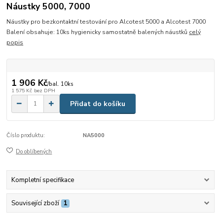
Náustky 5000, 7000
Náustky pro bezkontaktní testování pro Alcotest 5000 a Alcotest 7000
Balení obsahuje: 10ks hygienicky samostatně balených náustků
celý
popis
1 906 Kč
/
bal. 10ks
1 575 Kč
bez DPH
Přidat do košíku
Číslo produktu:
NA5000
Do oblíbených
Kompletní specifikace
Související zboží
1