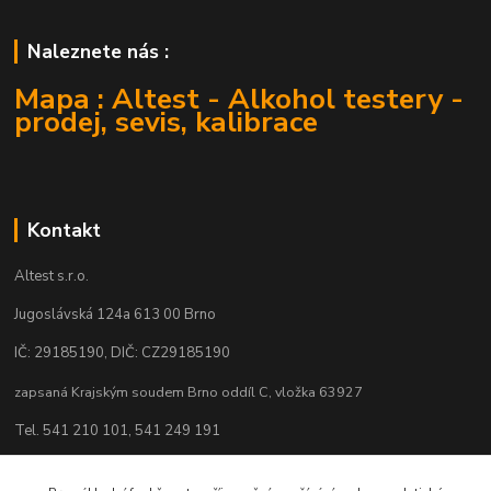
Naleznete nás :
Mapa : Altest - Alkohol testery -
prodej, sevis, kalibrace
Kontakt
Altest s.r.o.
Jugoslávská 124a 613 00 Brno
IČ: 29185190, DIČ: CZ29185190
zapsaná Krajským soudem Brno oddíl C, vložka 63927
Tel. 541 210 101, 541 249 191
Mob.603 427 912, 603 180 831