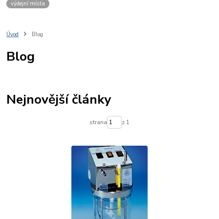
výdejní místa
Úvod
Blog
Blog
Nejnovější články
strana
z 1