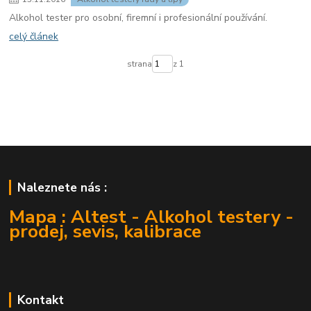
Alkohol tester pro osobní, firemní i profesionální používání.
celý článek
strana
z 1
Naleznete nás :
Mapa : Altest - Alkohol testery -
prodej, sevis, kalibrace
Kontakt