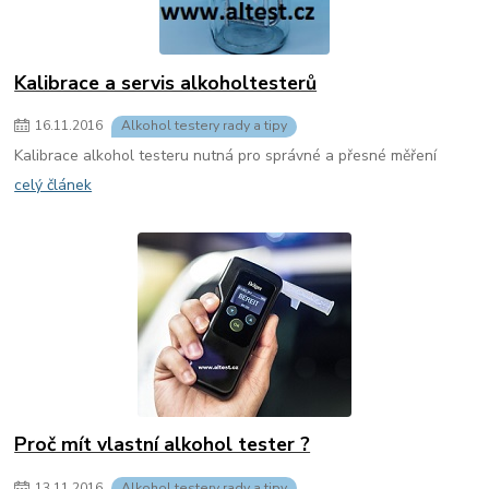
Kalibrace a servis alkoholtesterů
16
.
11
.
2016
Alkohol testery rady a tipy
Kalibrace alkohol testeru nutná pro správné a přesné měření
celý článek
Proč mít vlastní alkohol tester ?
13
.
11
.
2016
Alkohol testery rady a tipy