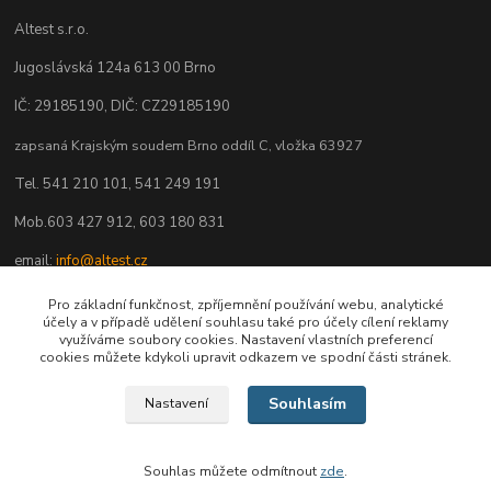
Altest s.r.o.
Jugoslávská 124a 613 00 Brno
IČ: 29185190, DIČ: CZ29185190
zapsaná Krajským soudem Brno oddíl C, vložka 63927
Tel. 541 210 101, 541 249 191
Mob.603 427 912, 603 180 831
email:
info@altest.cz
www.altest.cz
Pro základní funkčnost, zpříjemnění používání webu, analytické
účely a v případě udělení souhlasu také pro účely cílení reklamy
eshop.altest.cz
využíváme soubory cookies. Nastavení vlastních preferencí
cookies můžete kdykoli upravit odkazem ve spodní části stránek.
Souhlasím
Nastavení
Souhlas můžete odmítnout
zde
.
Vytvořeno na
Eshop-rychle.cz