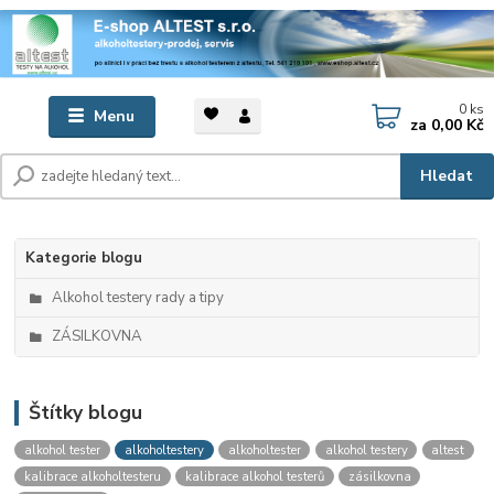
0
ks
Menu
za
0,00 Kč
Hledat
Kategorie blogu
Alkohol testery rady a tipy
ZÁSILKOVNA
Štítky blogu
alkohol tester
alkoholtestery
alkoholtester
alkohol testery
altest
kalibrace alkoholtesteru
kalibrace alkohol testerů
zásilkovna