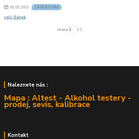
02
.
03
.
2021
ZÁSILKOVNA
celý článek
strana
z 1
Naleznete nás :
Mapa : Altest - Alkohol testery -
prodej, sevis, kalibrace
Kontakt