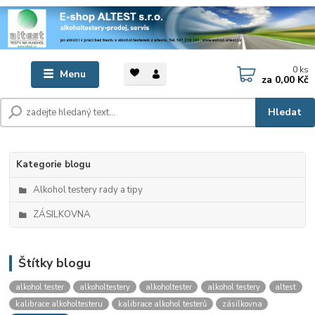
0
ks
Menu
za
0,00 Kč
Hledat
Kategorie blogu
Alkohol testery rady a tipy
ZÁSILKOVNA
Štítky blogu
alkohol tester
alkoholtestery
alkoholtester
alkohol testery
altest
kalibrace alkoholtesteru
kalibrace alkohol testerů
zásilkovna