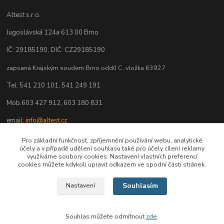
Altest s.r.o.
Jugoslávská 124a 613 00 Brno
IČ: 29185190, DIČ: CZ29185190
zapsaná Krajským soudem Brno oddíl C, vložka 63927
Tel. 541 210 101, 541 249 191
Mob.603 427 912, 603 180 831
email:
info@altest.cz
www.altest.cz
Pro základní funkčnost, zpříjemnění používání webu, analytické
účely a v případě udělení souhlasu také pro účely cílení reklamy
eshop.altest.cz
využíváme soubory cookies. Nastavení vlastních preferencí
cookies můžete kdykoli upravit odkazem ve spodní části stránek.
Souhlasím
Nastavení
Souhlas můžete odmítnout
zde
.
Vytvořeno na
Eshop-rychle.cz